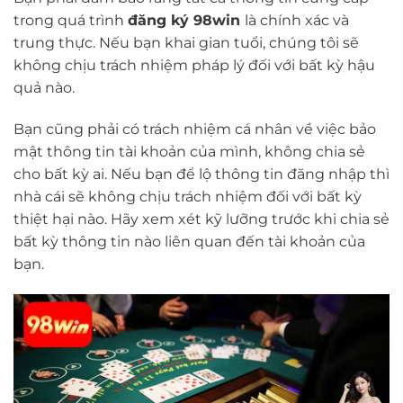
trong quá trình
đăng ký 98win
là chính xác và
trung thực. Nếu bạn khai gian tuổi, chúng tôi sẽ
không chịu trách nhiệm pháp lý đối với bất kỳ hậu
quả nào.
Bạn cũng phải có trách nhiệm cá nhân về việc bảo
mật thông tin tài khoản của mình, không chia sẻ
cho bất kỳ ai. Nếu bạn để lộ thông tin đăng nhập thì
nhà cái sẽ không chịu trách nhiệm đối với bất kỳ
thiệt hại nào. Hãy xem xét kỹ lưỡng trước khi chia sẻ
bất kỳ thông tin nào liên quan đến tài khoản của
bạn.