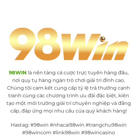
98WIN
là nền tảng cá cược trực tuyến hàng đầu,
nơi quy tụ hàng ngàn trò chơi giải trí đỉnh cao.
Chúng tôi cam kết cung cấp tỷ lệ trả thưởng cạnh
tranh cùng các chương trình ưu đãi đặc biệt, kiến
tạo một môi trường giải trí chuyên nghiệp và đẳng
cấp, đáp ứng mọi nhu cầu của quý khách hàng!
Hastag: #98win #nhacai98win #trangchu98win
#98wincom #link98win #98wincasino