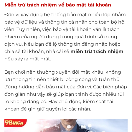
Miễn trừ trách nhiệm về bảo mật tài khoản
Đơn vị xây dựng hệ thống bảo mật nhiều lớp nhằm
bảo vệ dữ liệu và thông tin cá nhân cho toàn bộ hội
viên. Tuy nhiên, việc bảo vệ tài khoản vẫn là trách
nhiệm của người dùng trong quá trình sử dụng
dịch vụ. Nếu bạn để lộ thông tin đăng nhập hoặc
chia sẻ tài khoản, nhà cái sẽ
miễn trừ trách nhiệm
nếu xảy ra mất mát.
Bạn chơi nên thường xuyên đổi mật khẩu, không
lưu thông tin nên thiết bị công cộng và tuân thủ
đúng hướng dẫn bảo mật của đơn vị. Các biện pháp
đơn giản như vậy sẽ giúp bạn tránh được nhiều rủi
ro không đáng có. Hãy chủ động kiểm soát tài
khoản để gìn giữ quyền lợi các nhân.