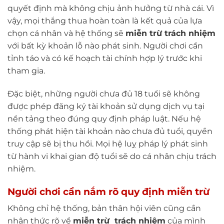
quyết định mà không chịu ảnh hưởng từ nhà cái. Vì
vậy, mọi thắng thua hoàn toàn là kết quả của lựa
chọn cá nhân và hệ thống sẽ
miễn trừ trách nhiệm
với bất kỳ khoản lỗ nào phát sinh. Người chơi cần
tỉnh táo và có kế hoạch tài chính hợp lý trước khi
tham gia.
Đặc biệt, những người chưa đủ 18 tuổi sẽ không
được phép đăng ký tài khoản sử dụng dịch vụ tại
nền tảng theo đúng quy định pháp luật. Nếu hệ
thống phát hiện tài khoản nào chưa đủ tuổi, quyền
truy cập sẽ bị thu hồi. Mọi hệ luỵ pháp lý phát sinh
từ hành vi khai gian độ tuổi sẽ do cá nhân chịu trách
nhiệm.
Người chơi cần nắm rõ quy định miễn trừ
Không chỉ hệ thống, bản thân hội viên cũng cần
nhận thức rõ về
miễn trừ trách nhiệm
của mình