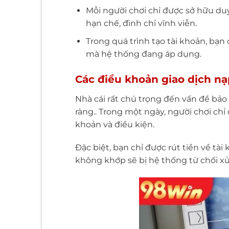
Mỗi người chơi chỉ được sở hữu duy
hạn chế, đình chỉ vĩnh viễn.
Trong quá trình tạo tài khoản, bạ
mà hệ thống đang áp dụng.
Các điều khoản giao dịch nạ
Nhà cái rất chú trọng đến vấn đề bảo 
ràng.. Trong một ngày, người chơi chỉ
khoản và điều kiện.
Đặc biệt, bạn chỉ được rút tiền về tà
không khớp sẽ bị hệ thống từ chối xử