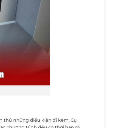
n thủ những điều kiện đi kèm. Cụ
ác chương trình đều có thời hạn rõ