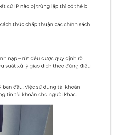
 cứ IP nào bị trùng lặp thì có thể bị
 cách thức chấp thuận các chính sách
rình nạp – rút đều được quy định rõ
ệu suất xử lý giao dịch theo đúng điều
ý ban đầu. Việc sử dụng tài khoản
g tin tài khoản cho người khác.