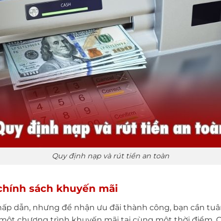
Quy định nạp và rút tiền an toàn
 chính sách khuyến mãi
ấp dẫn, nhưng để nhận ưu đãi thành công, bạn cần tuâ
 một chương trình khuyến mãi tại cùng một thời điểm. C