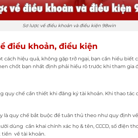
Sơ lược về điều khoản và điều kiện 98win
về điều khoản, điều kiện
t cách hiệu quả, không gặp trở ngại, bạn cần hiểu biết 
en chốt bạn nhất định phải hiểu rõ trước khi tham gia đ
 quy chế cần thiết khi đăng ký tài khoản. Khi thao tác c
ây là quy chế bắt buộc để tuân thủ theo như quy định v
ười dùng cần khai chính xác họ & tên, CCCD, số điện thoạ
 tiền về tài khoản.