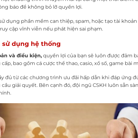
hông báo để không bỏ lỡ quyền lợi.
 sử dụng phần mềm can thiệp, spam, hoặc tạo tài khoản ả
uy cập vĩnh viễn nếu phát hiện sai phạm.
i sử dụng hệ thống
ản và điều kiện,
quyền lợi của bạn sẽ luôn được đảm bả
 cấp, bao gồm cá cược thể thao, casio, xổ số, game bài 
y đủ từ các chương trình ưu đãi hấp dẫn khi đáp ứng đú
 cầu giải quyết. Bên cạnh đó, đội ngũ CSKH luôn sẵn sàn
hính.