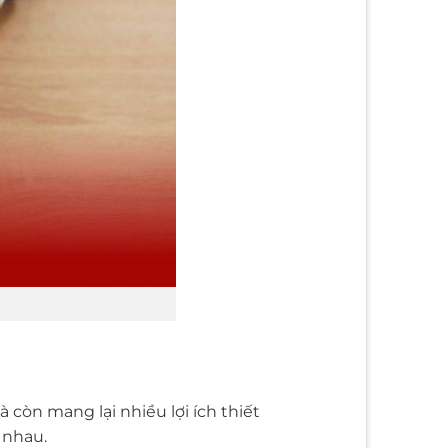
còn mang lại nhiều lợi ích thiết
 nhau.