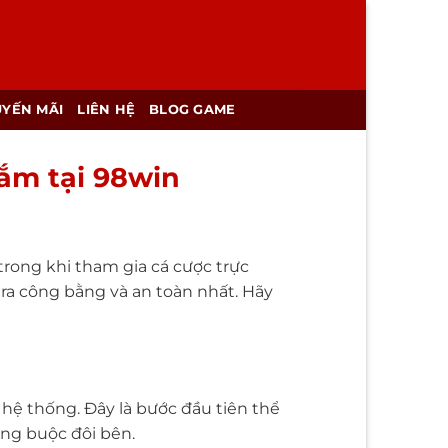
YẾN MÃI
LIÊN HỆ
BLOG GAME
ắm tại 98win
trong khi tham gia cá cược trực
a công bằng và an toàn nhất. Hãy
hệ thống. Đây là bước đầu tiên thể
àng buộc đôi bên.