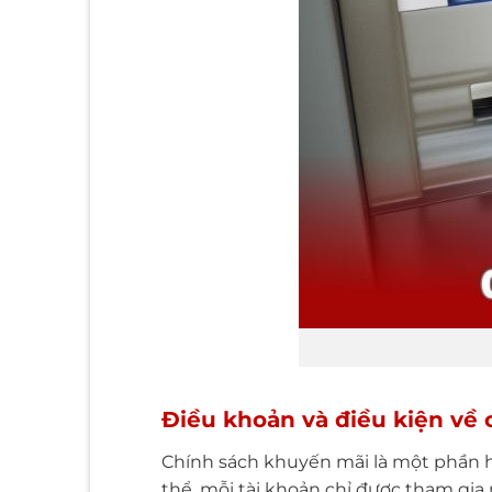
Điều khoản và điều kiện về
Chính sách khuyến mãi là một phần h
thể, mỗi tài khoản chỉ được tham gia