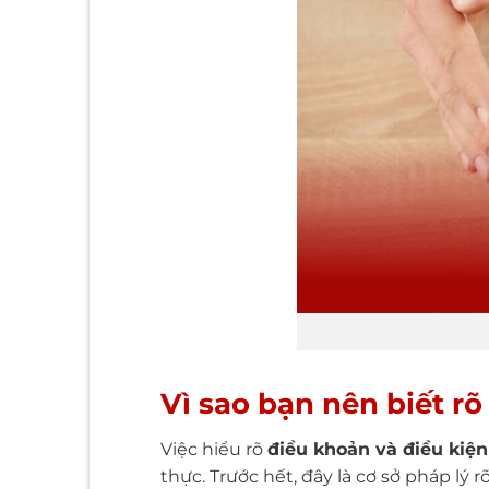
Vì sao bạn nên biết rõ
Việc hiểu rõ
điều khoản và điều kiện
thực. Trước hết, đây là cơ sở pháp lý