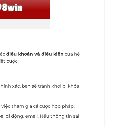
các
điều khoản và điều kiện
của hệ
ặt cược.
hính xác, bạn sẽ tránh khỏi bị khóa
ề việc tham gia cá cược hợp pháp.
i di động, email. Nếu thông tin sai